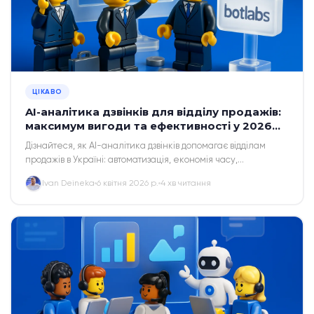
ЦІКАВО
AI-аналітика дзвінків для відділу продажів:
максимум вигоди та ефективності у 2026
році
Дізнайтеся, як AI-аналітика дзвінків допомагає відділам
продажів в Україні: автоматизація, економія часу,
збільшення конверсій та ROI.
Ivan Deineka
6 квітня 2026 р.
4 хв читання