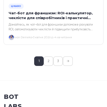
ЦІКАВО
Чат-бот для франшизи: ROI-калькулятор,
чеклісти для співробітників і практичні
кейси для ресторанів
Дізнайтесь, як чат-бот для франшизи допоможе рахувати
ROI, автоматизувати чеклісти й підвищити прибутковість
ресторану. Реальні кейси і поради для України.
Ivan Deineka
3 квітня 2026 р.
4 хв читання
1
2
3
→
BOT
LABS