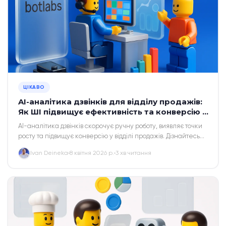
ЦІКАВО
AI-аналітика дзвінків для відділу продажів:
Як ШІ підвищує ефективність та конверсію у
2026 році
AI-аналітика дзвінків скорочує ручну роботу, виявляє точки
росту та підвищує конверсію у відділі продажів. Дізнайтесь
про функції, кейси та впровадження.
Ivan Deineka
8 квітня 2026 р.
3 хв читання