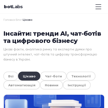
bot
Labs
Головна
Блог
Цікаво
›
›
Інсайти: тренди AI, чат-ботів
та цифрового бізнесу
Цікаві факти, аналітика ринку та експертні думки про
штучний інтелект, чат-ботів та цифрову трансформацію
бізнесу в Україні.
Всі
Цікаво
Чат-боти
Технології
Автоматизація
Новини
Інструкції