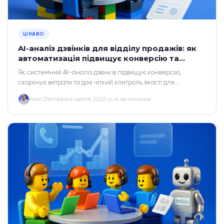
ЦІКАВО
AI-аналіз дзвінків для відділу продажів: як
автоматизація підвищує конверсію та
оптимізує бізнес-процеси
Як системний AI-аналіз дзвінків підвищує конверсію,
скорочує витрати та дає чіткий контроль якості для
українського бізнесу.
Ivan Deineka
4 квітня 2026 р.
4 хв читання