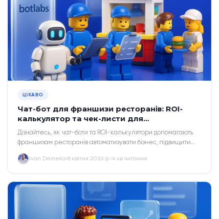
ЦІКАВО
Чат-бот для франшизи ресторанів: ROI-
калькулятор та чек-листи для
співробітників
Дізнайтесь, як чат-боти та ROI-калькулятори допомагають
франшизам ресторанів автоматизувати бізнес, підвищити
прибутковість і оптимізувати роботу персоналу.
Ivan Deineka
8 квітня 2026 р.
4 хв читання