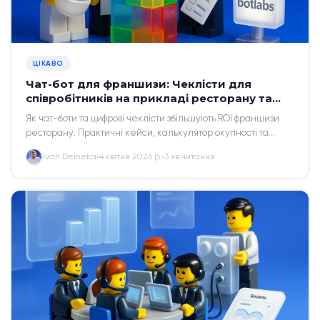
ЦІКАВО
Чат-бот для франшизи: Чеклісти для
співробітників на прикладі ресторану та
калькулятор ROI
Як чат-боти та цифрові чеклісти збільшують ROI франшизи
ресторану. Практичні кейси, калькулятор окупності та
секрети автоматизації у 2026 році.
Ivan Deineka
4 квітня 2026 р.
3 хв читання