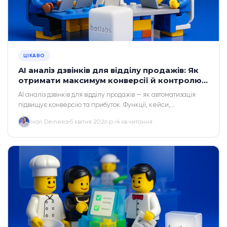
ЦІКАВО
AI аналіз дзвінків для відділу продажів: Як
отримати максимум конверсії й контролю у
2026 році
AI аналіз дзвінків для відділу продажів — як автоматизація
підвищує конверсію та прибуток. Функції, кейси,
калькулятор ROI і поради для українського бізнесу.
Ivan Deineka
5 квітня 2026 р.
4 хв читання