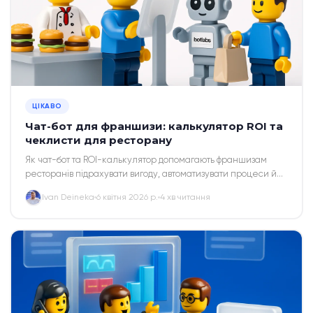
ЦІКАВО
Чат-бот для франшизи: калькулятор ROI та
чеклисти для ресторану
Як чат-бот та ROI-калькулятор допомагають франшизам
ресторанів підрахувати вигоду, автоматизувати процеси й
впровадити чеклисти для співробітників.
Ivan Deineka
6 квітня 2026 р.
4 хв читання