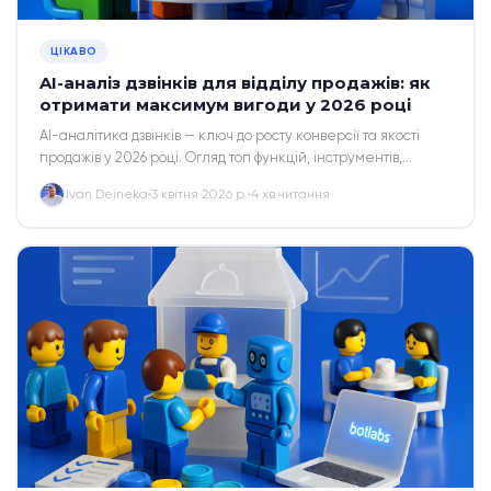
ЦІКАВО
AI-аналіз дзвінків для відділу продажів: як
отримати максимум вигоди у 2026 році
AI-аналітика дзвінків — ключ до росту конверсії та якості
продажів у 2026 році. Огляд топ функцій, інструментів,
практичних кейсів та порад для українського ринку.
Ivan Deineka
3 квітня 2026 р.
4 хв читання