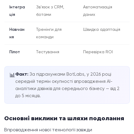
Інтегра
Зв'язок з CRM,
Автоматизація
ція
ботами
даних
Навчан
Тренінги для
Швидка адаптація
ня
команди
Пілот
Тестування
Перевірка ROI
Факт:
За підрахунками BotLabs, у 2026 році
📊
середній термін окупності впровадження AI-
аналітики дзвінків для середнього бізнесу — від 2
до 5 місяців.
Основні виклики та шляхи подолання
Впровадження нової технології завжди