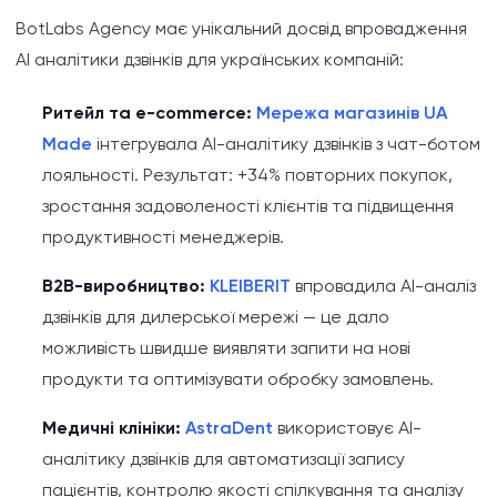
BotLabs Agency має унікальний досвід впровадження
AI аналітики дзвінків для українських компаній:
Ритейл та e-commerce:
Мережа магазинів UA
Made
інтегрувала AI-аналітику дзвінків з чат-ботом
лояльності. Результат: +34% повторних покупок,
зростання задоволеності клієнтів та підвищення
продуктивності менеджерів.
B2B-виробництво:
KLEIBERIT
впровадила AI-аналіз
дзвінків для дилерської мережі — це дало
можливість швидше виявляти запити на нові
продукти та оптимізувати обробку замовлень.
Медичні клініки:
AstraDent
використовує AI-
аналітику дзвінків для автоматизації запису
пацієнтів, контролю якості спілкування та аналізу