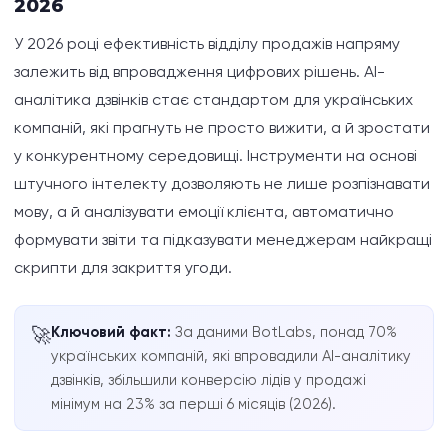
2026
У 2026 році ефективність відділу продажів напряму
Як впровадити AI-аналітику дзвінків у відділі
продажів: покрокова інструкція
залежить від впровадження цифрових рішень. AI-
аналітика дзвінків стає стандартом для українських
Основні виклики та шляхи подолання
компаній, які прагнуть не просто вижити, а й зростати
у конкурентному середовищі. Інструменти на основі
Вимірювання ефективності: що відстежувати?
штучного інтелекту дозволяють не лише розпізнавати
мову, а й аналізувати емоції клієнта, автоматично
Тренди 2026: майбутнє AI-аналітики дзвінків для
формувати звіти та підказувати менеджерам найкращі
українського бізнесу
скрипти для закриття угоди.
Ключовий факт:
За даними BotLabs, понад 70%
🚀
українських компаній, які впровадили AI-аналітику
дзвінків, збільшили конверсію лідів у продажі
мінімум на 23% за перші 6 місяців (2026).