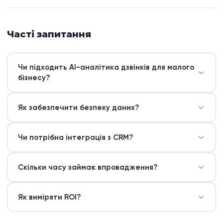
Часті запитання
Чи підходить AI-аналітика дзвінків для малого
бізнесу?
Так, сучасні рішення масштабуються під будь-який
Як забезпечити безпеку даних?
розмір та бюджет.
Використовуйте платформи, що відповідають GDPR
Чи потрібна інтеграція з CRM?
та українським стандартам.
Для максимального ефекту — так, і BotLabs
Скільки часу займає впровадження?
допомагає з налаштуванням.
Базова інтеграція — від 1 до 3 тижнів, повне
Як виміряти ROI?
навчання — до місяця.
Відстежуйте конверсію, час обробки,