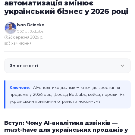
автоматизація змінює
український бізнес у 2026 році
Ivan Deineka
CEO at BotLabs
26 березня 2026 р.
3 хв читання
Зміст статті
Вступ: Чому AI-аналітика дзвінків — must-have для
Ключове:
AI-аналітика дзвінків — ключ до зростання
українських продажів у 2026
продажів у 2026 році. Досвід BotLabs, кейси, поради. Як
українським компаніям отримати максимум?
Що таке AI-аналітика дзвінків та як вона
працює?
Вступ: Чому AI-аналітика дзвінків —
Українські бізнес-кейси: Як AI аналіз дзвінків
must-have для українських продажів у
працює на практиці