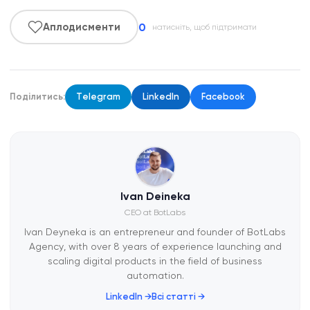
задоволеність клієнтів до і після запуску. Готові
автоматизувати бізнес?
0
Зв'яжіться з BotLabs
для
Аплодисменти
натисніть, щоб підтримати
безкоштовної консультації.
Поділитись:
Telegram
LinkedIn
Facebook
Ivan Deineka
CEO at BotLabs
Ivan Deyneka is an entrepreneur and founder of BotLabs
Agency, with over 8 years of experience launching and
scaling digital products in the field of business
automation.
LinkedIn →
Всі статті →