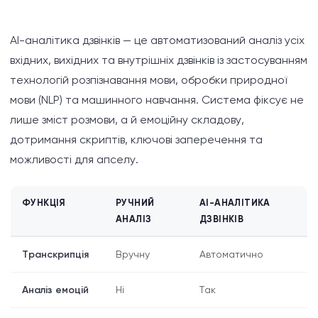
AI-аналітика дзвінків — це автоматизований аналіз усіх
вхідних, вихідних та внутрішніх дзвінків із застосуванням
технологій розпізнавання мови, обробки природної
мови (NLP) та машинного навчання. Система фіксує не
лише зміст розмови, а й емоційну складову,
дотримання скриптів, ключові заперечення та
можливості для апселу.
ФУНКЦІЯ
РУЧНИЙ
AI-АНАЛІТИКА
АНАЛІЗ
ДЗВІНКІВ
Транскрипція
Вручну
Автоматично
Аналіз емоцій
Ні
Так