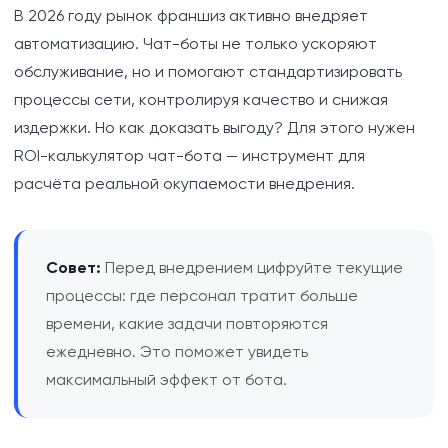
В 2026 году рынок франшиз активно внедряет
Пример из практики: Автоматизация на базе
BotLabs и Kavil Coffee
автоматизацию. Чат-боты не только ускоряют
обслуживание, но и помогают стандартизировать
Как посчитать ROI от чат-бота для франшизы
процессы сети, контролируя качество и снижая
ресторана
издержки. Но как доказать выгоду? Для этого нужен
ROI-калькулятор чат-бота — инструмент для
Практические шаги по внедрению чек-листов в
расчёта реальной окупаемости внедрения.
чат-боте
Преодоление типовых трудностей
Совет:
Перед внедрением цифруйте текущие
Выводы: Как повысить ROI франшизы через
процессы: где персонал тратит больше
автоматизацию
времени, какие задачи повторяются
ежедневно. Это поможет увидеть
максимальный эффект от бота.