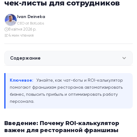
чек-листы для сотрудников
Ivan Deineka
CEO at BotLabs
8 квітня 2026 р.
4 мин чтения
Содержание
Введение: Почему ROI-калькулятор важен для
Ключевое:
Узнайте, как чат-боты и ROI-калькулятор
ресторанной франшизы
помогают франшизам ресторанов автоматизировать
бизнес, повысить прибыль и оптимизировать работу
Что такое ROI-калькулятор чат-бота для
персонала.
ресторана-франшизы?
Цифровые чек-листы через чат-бота:
Введение: Почему ROI-калькулятор
стандартизация и контроль
важен для ресторанной франшизы