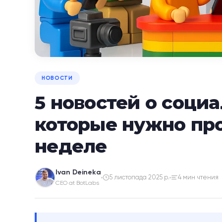
НОВОСТИ
5 новостей о социа
которые нужно про
неделе
Ivan Deineka
5 листопада 2025 р.
4 мин чтения
CEO at BotLabs