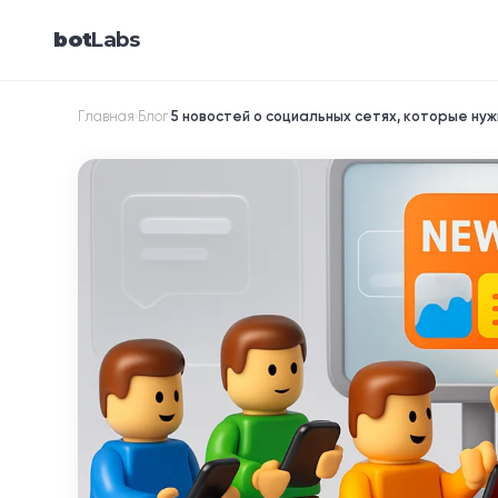
bot
Labs
Главная
Блог
5 новостей о социальных сетях, которые ну
›
›