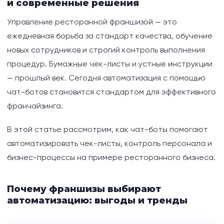
и современные решения
Управление ресторанной франшизой — это
Примеры внедрения: чат-боты в реальных
франшизах
ежедневная борьба за стандарт качества, обучение
новых сотрудников и строгий контроль выполнения
Структура идеального чек-листа для
процедур. Бумажные чек-листы и устные инструкции
ресторана
— прошлый век. Сегодня автоматизация с помощью
чат-ботов становится стандартом для эффективного
Адаптация и обучение новых сотрудников через
франчайзинга.
чат-бота
В этой статье рассмотрим, как чат-боты помогают
ROI автоматизации чек-листов: цифры и
автоматизировать чек-листы, контроль персонала и
примеры
бизнес-процессы на примере ресторанного бизнеса.
Как внедрить чек-лист-бота в франшизе:
пошагово
Почему франшизы выбирают
автоматизацию: выгоды и тренды
Заключение: Чат-бот — стандарт для франшизы
в 2026