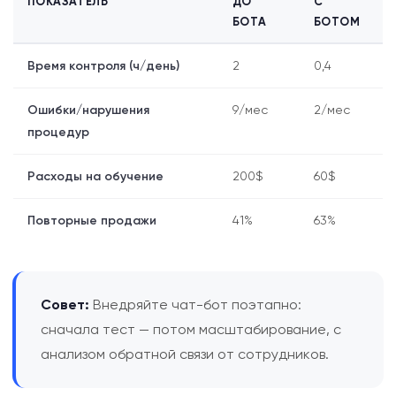
ПОКАЗАТЕЛЬ
ДО
С
БОТА
БОТОМ
Время контроля (ч/день)
2
0,4
Ошибки/нарушения
9/мес
2/мес
процедур
Расходы на обучение
200$
60$
Повторные продажи
41%
63%
Совет:
Внедряйте чат-бот поэтапно:
сначала тест — потом масштабирование, с
анализом обратной связи от сотрудников.