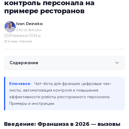
контроль персонала на
примере ресторанов
Ivan Deineka
CEO at BotLabs
29 березня 2026 р.
4 мин чтения
Содержание
Введение: Франшиза в 2026 — вызовы и
Ключевое:
Чат-боты для франшиз: цифровые чек-
современные решения
листы, автоматизация контроля и повышения
эффективности работы ресторанного персонала.
Почему франшизы выбирают автоматизацию:
Примеры и инструкции.
выгоды и тренды
Как работает чек-лист в чат-боте: пошаговый
Введение: Франшиза в 2026 — вызовы
процесс